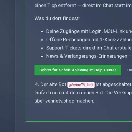
einen Tipp entfernt — direkt im Chat statt i
Was du dort findest:
Deine Zugänge mit Login, M3U-Link un
Offene Rechnungen mit 1-Klick-Zahlu
Support-Tickets direkt im Chat erste
News & Verlängerungs-Erinnerungen —
Schritt-für-Schritt-Anleitung im Help-Center
Di
⚠️ Der alte Bot
ist abgeschaltet
@VenneTV_bot
einfach neu mit dem neuen Bot. Die Verknüpf
über vennetv.shop machen.