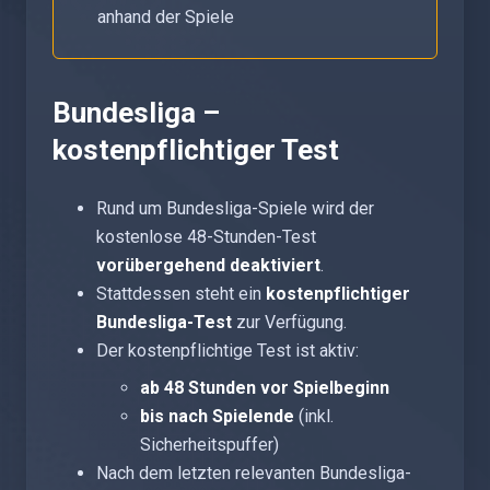
anhand der Spiele
Bundesliga –
kostenpflichtiger Test
Rund um Bundesliga-Spiele wird der
kostenlose 48-Stunden-Test
vorübergehend deaktiviert
.
Stattdessen steht ein
kostenpflichtiger
Bundesliga-Test
zur Verfügung.
Der kostenpflichtige Test ist aktiv:
ab 48 Stunden vor Spielbeginn
bis nach Spielende
(inkl.
Sicherheitspuffer)
Nach dem letzten relevanten Bundesliga-