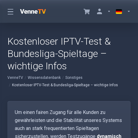
Kostenloser IPTV-Test &
Bundesliga-Spieltage –
wichtige Infos
VenneTV
Wissensdatenbank
Sonstiges
Kostenloser IPTV-Test & Bundesliga-Spieltage – wichtige Infos
Um einen fairen Zugang für alle Kunden zu
gewährleisten und die Stabilität unseres Systems
auch an stark frequentierten Spieltagen
sicherzustellen, werden Testzugänge
dynamisch