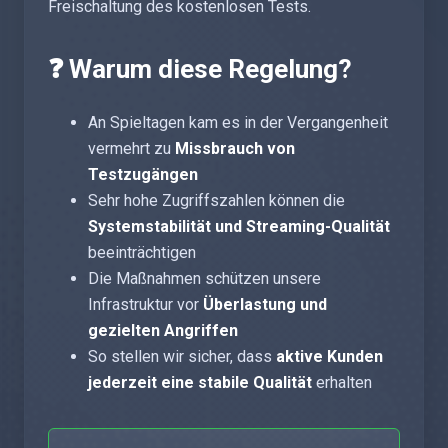
Freischaltung des kostenlosen Tests.
❓ Warum diese Regelung?
An Spieltagen kam es in der Vergangenheit
vermehrt zu
Missbrauch von
Testzugängen
Sehr hohe Zugriffszahlen können die
Systemstabilität und Streaming-Qualität
beeinträchtigen
Die Maßnahmen schützen unsere
Infrastruktur vor
Überlastung und
gezielten Angriffen
So stellen wir sicher, dass
aktive Kunden
jederzeit eine stabile Qualität
erhalten