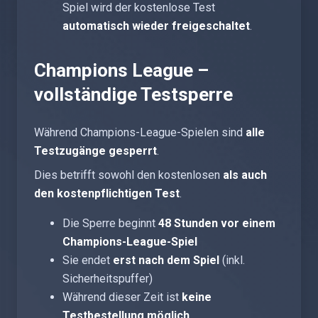
Spiel wird der kostenlose Test
automatisch wieder freigeschaltet
.
Champions League –
vollständige Testsperre
Während Champions-League-Spielen sind
alle
Testzugänge gesperrt
.
Dies betrifft sowohl den kostenlosen
als auch
den kostenpflichtigen Test
.
Die Sperre beginnt
48 Stunden vor einem
Champions-League-Spiel
Sie endet
erst nach dem Spiel
(inkl.
Sicherheitspuffer)
Während dieser Zeit ist
keine
Testbestellung möglich